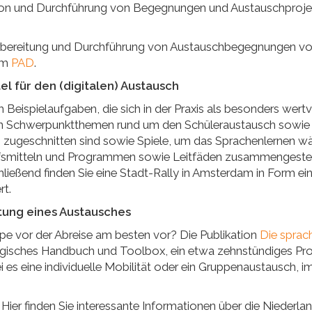
tion und Durchführung von Begegnungen und Austauschprojekt
orbereitung und Durchführung von Austauschbegegnungen vo
eim
PAD
.
el für den (digitalen) Austausch
 Beispielaufgaben, die sich in der Praxis als besonders wert
nen Schwerpunktthemen rund um den Schüleraustausch sowie S
n zugeschnitten sind sowie Spiele, um das Sprachenlernen w
lfsmitteln und Programmen sowie Leitfäden zusammengestellt
hließend finden Sie eine Stadt-Rally in Amsterdam in Form eines
rt.
itung eines Austausches
pe vor der Abreise am besten vor? Die Publikation
Die sprach
ogisches Handbuch und Toolbox, ein etwa zehnstündiges P
 es eine individuelle Mobilität oder ein Gruppenaustausch, 
ier finden Sie interessante Informationen über die Niederlan