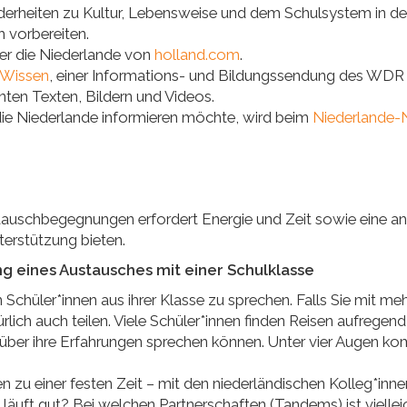
derheiten zu Kultur, Lebensweise und dem Schulsystem in d
h vorbereiten.
er die Niederlande von
holland.com
.
 Wissen
, einer Informations- und Bildungssendung des WDR
nten Texten, Bildern und Videos.
 die Niederlande informieren möchte, wird beim
Niederlande-N
auschbegegnungen erfordert Energie und Zeit sowie eine a
terstützung bieten.
ng eines Austausches mit einer Schulklasse
n Schüler*innen aus ihrer Klasse zu sprechen. Falls Sie mit m
lich auch teilen. Viele Schüler*innen finden Reisen aufregend u
n über ihre Erfahrungen sprechen können. Unter vier Augen 
n zu einer festen Zeit – mit den niederländischen Kolleg*inne
läuft gut? Bei welchen Partnerschaften (Tandems) ist viell