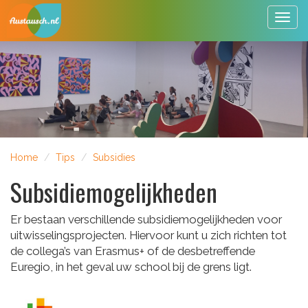
Togg
navig
Home
Tips
Subsidies
Subsidiemogelijkheden
Er bestaan verschillende subsidiemogelijkheden voor
uitwisselingsprojecten. Hiervoor kunt u zich richten tot
de collega’s van Erasmus+ of de desbetreffende
Euregio, in het geval uw school bij de grens ligt.